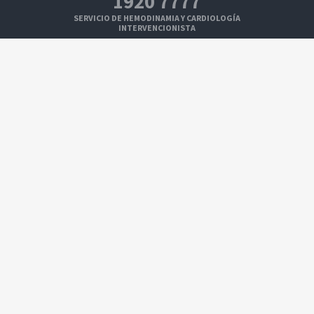
1920 7777
SERVICIO DE HEMODINAMIA Y CARDIOLOGÍA
INTERVENCIONISTA
1920 7109
SERVICIO DE ELECTROFISIOLOGÍA Y ESTIMULACIÓN
CARDÍACA
1920 7108
SERVICIO DE IMAGENOLOGÍA CARDÍACA
1920 7100
SERVICIO DE CIRUGÍA CARDÍACA
Seguinos en:
2026 © Cardiocentro