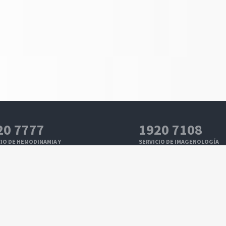
20 7777
1920 7108
IO DE HEMODINAMIA Y
SERVICIO DE IMAGENOLOGÍA
OLOGÍA INTERVENCIONISTA
CARDÍACA
20 7109
1920 7100
IO DE ELECTROFISIOLOGÍA Y
SERVICIO DE CIRUGÍA CARDÍACA
ULACIÓN CARDÍACA