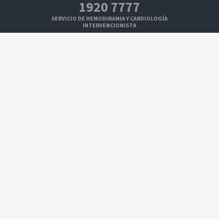
1920 7777
SERVICIO DE HEMODINAMIA Y CARDIOLOGÍA
INTERVENCIONISTA
1920 7109
SERVICIO DE ELECTROFISIOLOGÍA Y ESTIMULACIÓN
CARDÍACA
1920 7108
SERVICIO DE IMAGENOLOGÍA CARDÍACA
1920 7100
SERVICIO DE CIRUGÍA CARDÍACA
Seguinos en: